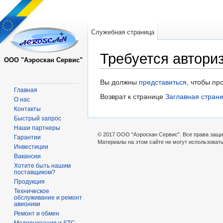
Служебная страница
Требуется автори
ООО "Аэроскан Сервис"
Перейти к:
навигация
,
поиск
Вы должны
представиться
, чтобы пр
Главная
Возврат к странице
Заглавная стран
О нас
Контакты
Быстрый запрос
Наши партнеры
© 2017 ООО "Аэроскан Сервис". Все права защ
Гарантии
Материалы на этом сайте не могут использоват
Инвестиции
Вакансии
Хотите быть нашим
поставщиком?
Продукция
Техническое
обслуживание и ремонт
авионики
Ремонт и обмен
Модернизация и STC